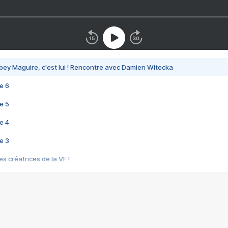
bey Maguire, c'est lui ! Rencontre avec Damien Witecka
e 6
e 5
e 4
e 3
s créatrices de la VF !
e 2
e 1
e Mektoub My Love arrive enfin ! Rencontre avec Shaïn Boumedine et Sal