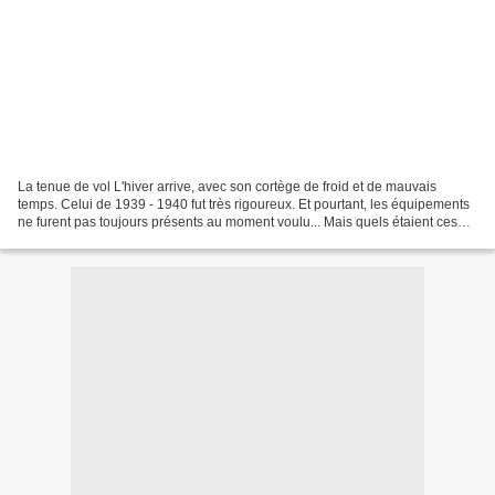
La tenue de vol L'hiver arrive, avec son cortège de froid et de mauvais
temps. Celui de 1939 - 1940 fut très rigoureux. Et pourtant, les équipements
ne furent pas toujours présents au moment voulu... Mais quels étaient ces
équipements de vol ? Le "principe...