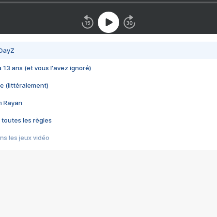
 DayZ
 a 13 ans (et vous l'avez ignoré)
e (littéralement)
im Rayan
 toutes les règles
s les jeux vidéo
us choquant de Rockstar ? - Le scandale BULLY
e plus moche de Steam
du RÊVE tourne au CAUCHEMAR
pendant 8 heures