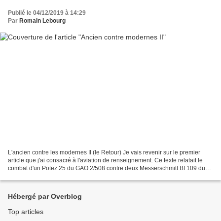
Publié le 04/12/2019 à 14:29
Par
Romain Lebourg
L'ancien contre les modernes II (le Retour) Je vais revenir sur le premier
article que j'ai consacré à l'aviation de renseignement. Ce texte relatait le
combat d'un Potez 25 du GAO 2/508 contre deux Messerschmitt Bf 109 du
I./JG 53. Or j'ai pu avoir accès...
Hébergé par Overblog
Top articles