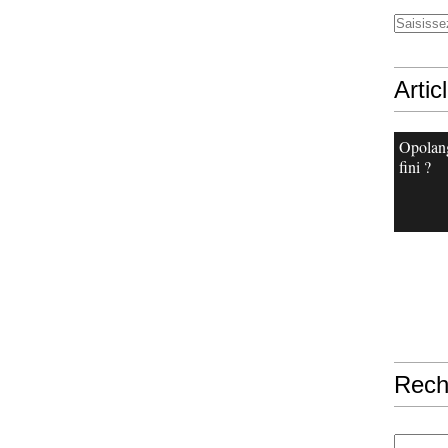
Artic
Opolang
fini ?
Rech