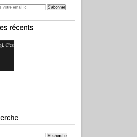
les récents
i, C'est
erche