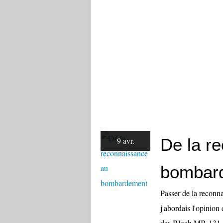
De la r
9 avr.
bombar
Passer de la reconn
j'abordais l'opinion
des Bloch MB-131. J'