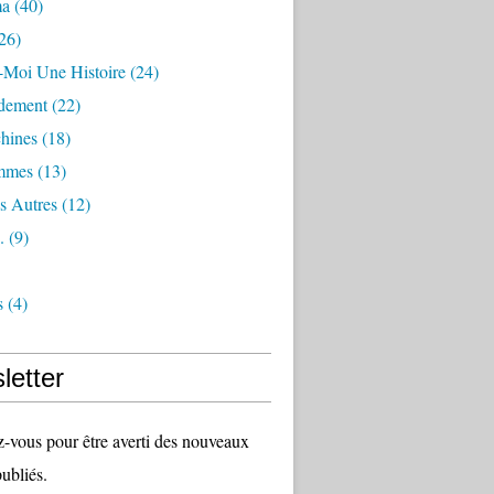
ma
(40)
26)
-Moi Une Histoire
(24)
dement
(22)
hines
(18)
mmes
(13)
s Autres
(12)
.
(9)
s
(4)
letter
vous pour être averti des nouveaux
publiés.