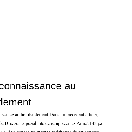
econnaissance au
dement
aissance au bombardement Dans un précédent article,
 de Drix sur la possibilité de remplacer les Amiot 143 par
ai déjà exposé les mérites et déboires de cet appareil.