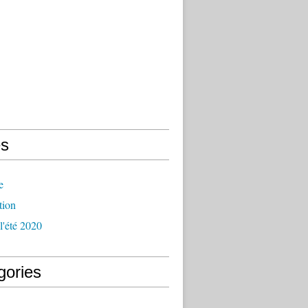
s
e
tion
l'été 2020
gories