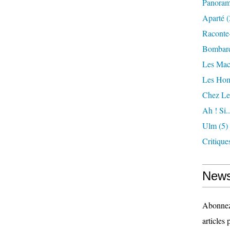
Panora
Aparté
(
Raconte
Bombar
Les Mac
Les Ho
Chez Le
Ah ! Si..
Ulm
(5)
Critique
News
Abonnez-
articles 