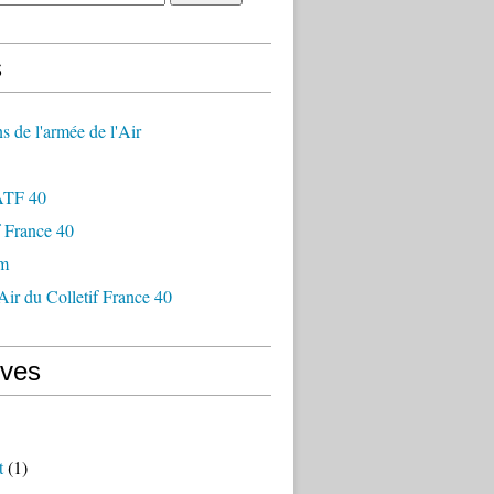
s
ns de l'armée de l'Air
ATF 40
f France 40
am
Air du Colletif France 40
ives
t
(1)