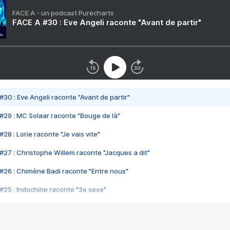
FACE A - un podcast Purecharts
FACE A #30 : Eve Angeli raconte "Avant de partir"
#30 : Eve Angeli raconte "Avant de partir"
#29 : MC Solaar raconte "Bouge de là"
28 : Lorie raconte "Je vais vite"
#27 : Christophe Willem raconte "Jacques a dit"
#26 : Chimène Badi raconte "Entre nous"
#25 : Indochine raconte "3e sexe"
#24 : Zaho raconte "C'est chelou"
#23 : Patrick Bruel raconte "Au café des délices"