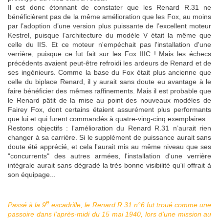
Il est donc étonnant de constater que les Renard R.31 ne
bénéficièrent pas de la même amélioration que les Fox, au moins
par l’adoption d’une version plus puissante de l’excellent moteur
Kestrel, puisque l’architecture du modèle V était la même que
celle du IIS. Et ce moteur n'empéchait pas l'installation d'une
verrière, puisque ce fut fait sur les Fox IIIC ! Mais les échecs
précédents avaient peut-être refroidi les ardeurs de Renard et de
ses ingénieurs. Comme la base du Fox était plus ancienne que
celle du biplace Renard, il y aurait sans doute eu avantage à le
faire bénéficier des mêmes raffinements. Mais il est probable que
le Renard pâtit de la mise au point des nouveaux modèles de
Fairey Fox, dont certains étaient assurément plus performants
que lui et qui furent commandés à quatre-ving-cinq exemplaires.
Restons objectifs : l'amélioration du Renard R.31 n’aurait rien
changer à sa carrière. Si le supplément de puissance aurait sans
doute été apprécié, et cela l'aurait mis au même niveau que ses
"concurrents" des autres armées, l'installation d'une verrière
intégrale aurait sans dégradé la très bonne visibilité qu'il offrait à
son équipage...
e
Passé à la 9
escadrille, le Renard R.31 n°6 fut troué comme une
passoire dans l'après-midi du 15 mai 1940, lors d'une mission au