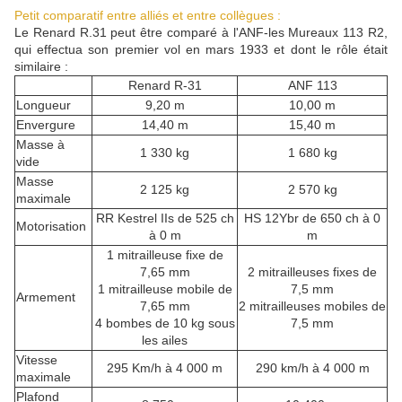
Petit comparatif entre alliés et entre collègues :
Le Renard R.31 peut être comparé à l'ANF-les Mureaux 113 R2,
qui effectua son premier vol en mars 1933 et dont le rôle était
similaire :
Renard R-31
ANF 113
Longueur
9,20 m
10,00 m
Envergure
14,40 m
15,40 m
Masse à
1 330 kg
1 680 kg
vide
Masse
2 125 kg
2 570 kg
maximale
RR Kestrel IIs de 525 ch
HS 12Ybr de 650 ch à 0
Motorisation
à 0 m
m
1 mitrailleuse fixe de
7,65 mm
2 mitrailleuses fixes de
1 mitrailleuse mobile de
7,5 mm
Armement
7,65 mm
2 mitrailleuses mobiles de
4 bombes de 10 kg sous
7,5 mm
les ailes
Vitesse
295 Km/h à 4 000 m
290 km/h à 4 000 m
maximale
Plafond