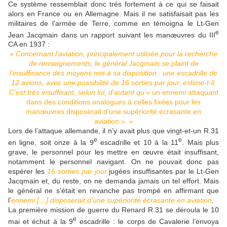
Ce système ressemblait donc très fortement à ce qui se faisait
alors en France ou en Allemagne. Mais il ne satisfaisait pas les
militaires de l’armée de Terre, comme en témoigna le Lt-Gen
e
Jean Jacqmain dans un rapport suivant les manœuvres du III
CA en 1937 :
«
Concernant l’aviation, principalement utilisée pour la recherche
de renseignements, le général Jacqmain se plaint de
l’insuffisance des moyens mis à sa disposition : une escadrille de
12 avions, avec une possibilité de 16 sorties par jour, estime-t-il.
C’est très insuffisant, selon lui, d’autant qu’«
un ennemi attaquant
dans des conditions analogues à celles fixées pour les
manœuvres disposerait d’une supériorité écrasante en
aviation
».
»
Lors de l’attaque allemande, il n’y avait plus que vingt-et-un R.31
e
e
en ligne, soit onze à la 9
escadrille et 10 à la 11
. Mais plus
grave, le personnel pour les mettre en œuvre était insuffisant,
notamment le personnel navigant. On ne pouvait donc pas
espérer les
16 sorties par jour
jugées insuffisantes par le Lt-Gen
Jacqmain et, du reste, on ne demanda jamais un tel effort. Mais
le général ne s’était en revanche pas trompé en affirmant que
l’
ennemi […] disposerait d’une supériorité écrasante en aviation
.
La première mission de guerre du Renard R.31 se déroula le 10
e
mai et échut à la 9
escadrille : le corps de Cavalerie l’envoya