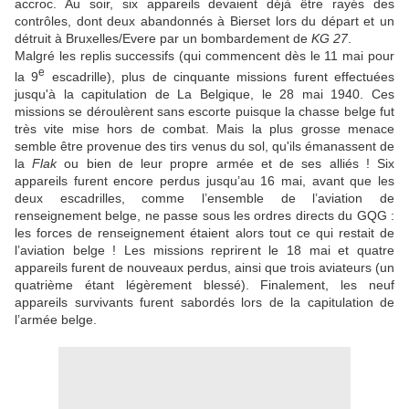
accroc. Au soir, six appareils devaient déjà être rayés des
contrôles, dont deux abandonnés à Bierset lors du départ et un
détruit à Bruxelles/Evere par un bombardement de
KG 27
.
Malgré les replis successifs (qui commencent dès le 11 mai pour
e
la 9
escadrille), plus de cinquante missions furent effectuées
jusqu'à la capitulation de La Belgique, le 28 mai 1940. Ces
missions se déroulèrent sans escorte puisque la chasse belge fut
très vite mise hors de combat. Mais la plus grosse menace
semble être provenue des tirs venus du sol, qu'ils émanassent de
la
Flak
ou bien de leur propre armée et de ses alliés ! Six
appareils furent encore perdus jusqu’au 16 mai, avant que les
deux escadrilles, comme l’ensemble de l’aviation de
renseignement belge, ne passe sous les ordres directs du GQG :
les forces de renseignement étaient alors tout ce qui restait de
l’aviation belge ! Les missions reprirent le 18 mai et quatre
appareils furent de nouveaux perdus, ainsi que trois aviateurs (un
quatrième étant légèrement blessé). Finalement, les neuf
appareils survivants furent sabordés lors de la capitulation de
l’armée belge.