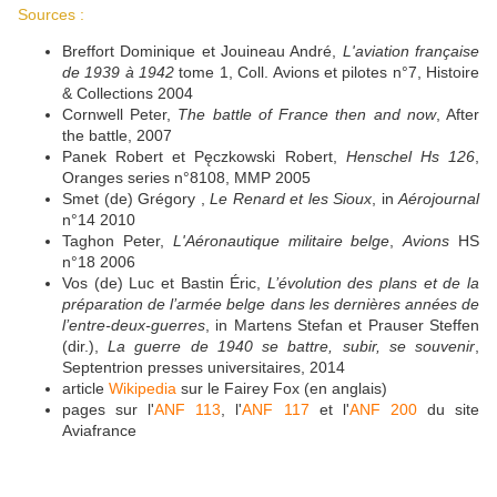
Sources :
Breffort Dominique et Jouineau André,
L'aviation française
de 1939 à 1942
tome 1, Coll. Avions et pilotes n°7, Histoire
& Collections 2004
Cornwell Peter,
The battle of France then and now
, After
the battle, 2007
Panek Robert et Pęczkowski Robert,
Henschel Hs 126
,
Oranges series n°8108, MMP 2005
Smet (de) Grégory ,
Le Renard et les Sioux
, in
Aérojournal
n°14 2010
Taghon Peter,
L'Aéronautique militaire belge
,
Avions
HS
n°18 2006
Vos (de) Luc et Bastin Éric,
L’évolution des plans et de la
préparation de l’armée belge dans les dernières années de
l’entre-deux-guerres
, in Martens Stefan et Prauser Steffen
(dir.),
La guerre de 1940 se battre, subir, se souvenir
,
Septentrion presses universitaires, 2014
article
Wikipedia
sur le Fairey Fox (en anglais)
pages sur l'
ANF 113
, l'
ANF 117
et l'
ANF 200
du site
Aviafrance