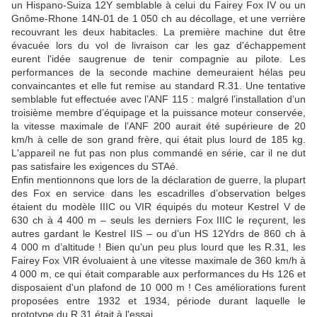
un Hispano-Suiza 12Y semblable à celui du Fairey Fox IV ou un
Gnôme-Rhone 14N-01 de 1 050 ch au décollage, et une verrière
recouvrant les deux habitacles. La première machine dut être
évacuée lors du vol de livraison car les gaz d'échappement
eurent l'idée saugrenue de tenir compagnie au pilote. Les
performances de la seconde machine demeuraient hélas peu
convaincantes et elle fut remise au standard R.31. Une tentative
semblable fut effectuée avec l’ANF 115 : malgré l’installation d’un
troisième membre d’équipage et la puissance moteur conservée,
la vitesse maximale de l’ANF 200 aurait été supérieure de 20
km/h à celle de son grand frère, qui était plus lourd de 185 kg.
L'appareil ne fut pas non plus commandé en série, car il ne dut
pas satisfaire les exigences du STAé.
Enfin mentionnons que lors de la déclaration de guerre, la plupart
des Fox en service dans les escadrilles d’observation belges
étaient du modèle IIIC ou VIR équipés du moteur Kestrel V de
630 ch à 4 400 m – seuls les derniers Fox IIIC le reçurent, les
autres gardant le Kestrel IIS – ou d’un HS 12Ydrs de 860 ch à
4 000 m d’altitude ! Bien qu’un peu plus lourd que les R.31, les
Fairey Fox VIR évoluaient à une vitesse maximale de 360 km/h à
4 000 m, ce qui était comparable aux performances du Hs 126 et
disposaient d'un plafond de 10 000 m ! Ces améliorations furent
proposées entre 1932 et 1934, période durant laquelle le
prototype du R.31 était à l'essai.