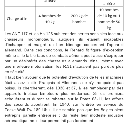
arrière
arrière
10 bombes
4 bombes de
200 kg de
de 10 kg ou 1
Charge utile
10 kg
bombes
bombe de 50
kg
Les ANF 117 et les Hs 126 subirent des pertes sensibles face aux
chasseurs monomoteurs, auxquels ils étaient incapables
d’échapper et malgré un bon blindage concernant l’appareil
allemand. Dans ces conditions, le Renard fit figure d’exception
même si le faible taux de combats aériens peut aussi s’expliquer
par un désintérêt des chasseurs allemands. Ainsi, même avec
une meilleure motorisation, les R.31 n'auraient pas pu être plus
en sécurité.
Il faut bien avouer que le potentiel d’évolution de telles machines
était assez limité. Français et Allemands ne s’y trompaient pas
puisqu’ils cherchèrent, dès 1936 et 37, à les remplacer par des
appareils triplace bimoteurs plus modernes. Si les premiers
échouèrent et durent se rabattre sur le Potez 63-11, les efforts
des seconds aboutirent, fin 1940, sur l'entrée en service du
Focke-Wulf Fw 189 Uhu. Il ne semble pas que les Belges aient
entrepris pareille entreprise ; du reste leur modeste industrie
aéronautique ne le leur permettait pas forcément.