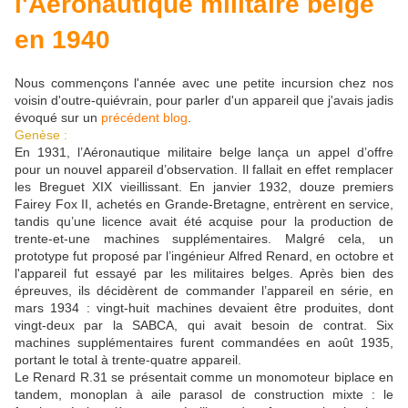
l'Aéronautique militaire belge
en 1940
Nous commençons l'année avec une petite incursion chez nos
voisin d'outre-quiévrain, pour parler d'un appareil que j'avais jadis
évoqué sur un
précédent blog
.
Genèse :
En 1931, l’Aéronautique militaire belge lança un appel d’offre
pour un nouvel appareil d’observation. Il fallait en effet remplacer
les Breguet XIX vieillissant. En janvier 1932, douze premiers
Fairey Fox II, achetés en Grande-Bretagne, entrèrent en service,
tandis qu’une licence avait été acquise pour la production de
trente-et-une machines supplémentaires. Malgré cela, un
prototype fut proposé par l’ingénieur Alfred Renard, en octobre et
l'appareil fut essayé par les militaires belges. Après bien des
épreuves, ils décidèrent de commander l’appareil en série, en
mars 1934 : vingt-huit machines devaient être produites, dont
vingt-deux par la SABCA, qui avait besoin de contrat. Six
machines supplémentaires furent commandées en août 1935,
portant le total à trente-quatre appareil.
Le Renard R.31 se présentait comme un monomoteur biplace en
tandem, monoplan à aile parasol de construction mixte : le