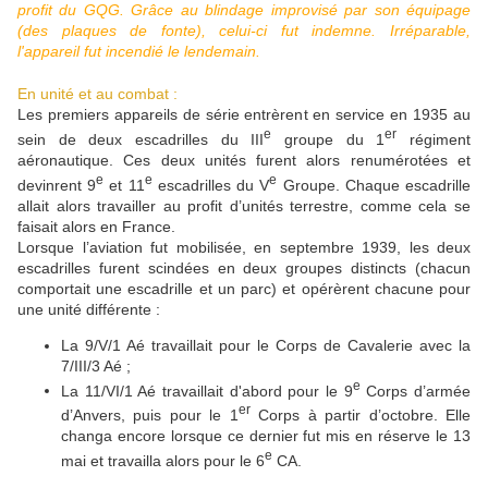
profit du GQG. Grâce au blindage improvisé par son équipage
(des plaques de fonte), celui-ci fut indemne. Irréparable,
l'appareil fut incendié le lendemain.
En unité et au combat :
Les premiers appareils de série entrèrent en service en 1935 au
e
er
sein de deux escadrilles du III
groupe du 1
régiment
aéronautique. Ces deux unités furent alors renumérotées et
e
e
e
devinrent 9
et 11
escadrilles du V
Groupe. Chaque escadrille
allait alors travailler au profit d’unités terrestre, comme cela se
faisait alors en France.
Lorsque l’aviation fut mobilisée, en septembre 1939, les deux
escadrilles furent scindées en deux groupes distincts (chacun
comportait une escadrille et un parc) et opérèrent chacune pour
une unité différente :
La 9/V/1 Aé travaillait pour le Corps de Cavalerie avec la
7/III/3 Aé ;
e
La 11/VI/1 Aé travaillait d'abord pour le 9
Corps d’armée
er
d’Anvers, puis pour le 1
Corps à partir d’octobre. Elle
changa encore lorsque ce dernier fut mis en réserve le 13
e
mai et travailla alors pour le 6
CA.