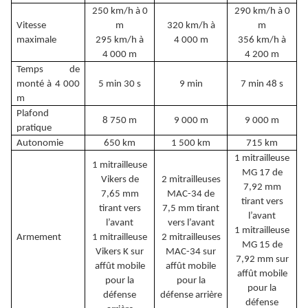
250 km/h à 0
290 km/h à 0
Vitesse
m
320 km/h à
m
maximale
295 km/h à
4 000 m
356 km/h à
4 000 m
4 200 m
Temps de
monté à 4 000
5 min 30 s
9 min
7 min 48 s
m
Plafond
8 750 m
9 000 m
9 000 m
pratique
Autonomie
650 km
1 500 km
715 km
1 mitrailleuse
1 mitrailleuse
MG 17 de
Vikers de
2 mitrailleuses
7,92 mm
7,65 mm
MAC-34 de
tirant vers
tirant vers
7,5 mm tirant
l’avant
l’avant
vers l’avant
1 mitrailleuse
Armement
1 mitrailleuse
2 mitrailleuses
MG 15 de
Vikers K sur
MAC-34 sur
7,92 mm sur
affût mobile
affût mobile
affût mobile
pour la
pour la
pour la
défense
défense arrière
défense