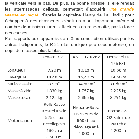
la verticale vers le bas. De plus, sa bonne finesse, si elle rendait
les atterrissages délicats, permettait d'acquérir
une grande
vitesse en piqué
, d'après le capitaine Henry de La Lindi ; pour
échapper à des chasseurs, c'était un atout important, même si
nombre de missions furent effectuées en rase-motte, par la force
des choses.
Par rapports aux appareils de même constitution utilisés par les
autres belligérants, le R.31 était quelque peu sous motorisé, en
dépit de masses plus faibles :
Renard R. 31
ANF 117 R2B2
Henschel Hs
126 B-1
Longueur
9,20 m
10,18 m
10,98 m
Envergure
14,40 m
15,40 m
14,50 m
Surface alaire
32 m²
34,90 m²
31,60 m²
Masse à vide
1 330 kg
1 757 kg
2 225 kg
Masse totale
2 125 kg
2 885 kg
3 291 kg
Rolls Royce
Hispano-Suiza
Kestrel IIS de
Bramo 323
HS 12YCrs de
525 ch au
Q2 Fafnir de
Motorisation
860 ch au
décollage et
900 ch à
décollage et à
480 ch à
4 200 m
4 000 m
3 500 m