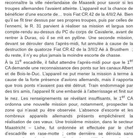
reconnaître la ville néerlandaise de Maaseik pour savoir si les
troupes allemandes l’avaient atteinte. L’appareil eut la chance de
bénéficier d’une escorte de… trois Fiat CR.42 de la 4/II/2 Aé. Bien
qu’il se fît tirer dessus par ses propres troupes, puis par celles de
l’ennemi, le R. 31 parvient à réaliser sa mission et largua son
compte-rendu au-dessus du PC du corps de Cavalerie, avant de
rentrer à Duras, où il se mit en pylône. Une seconde mission,
devant se dérouler dans l’après-midi, fut annulée à cause de la
destruction de quatorze Fiat CR.42 de la 3/II/2 Aé à Brusthem ;
du reste, il n’y eu plus jamais la moindre escorte de chasse.
e
er
À la 11
escadrille, il fallut attendre l’après-midi pour que le 1
CA demande une reconnaissance des ponts sur les canaux Albert
et de Bois-le-Duc. L’appareil ne put mener la mission à terme à
cause de la forte présence d'avions allemands, mais il rapporta
que trois ponts n'avaient pas été détruit. Train endommagé par
des tirs amis, l’appareil fit une embardé à l’atterrissage et finit sur
er
le nez. Les renseignements se révélant insuffisants, le 1
CA
ordonna une nouvelle mission pour, notamment, prospecter la
zone qui n’avait pu être observée. L’absence d’escorte et les
nombreux appareils allemands présents empêchèrent la
réalisation de ces vœux. Une troisième mission, dans le secteur
Maastricht – Lixhe, fut ordonnée et effectuée par le chef
d’escadrille en rase-motte ; cette dernière se déroula sans