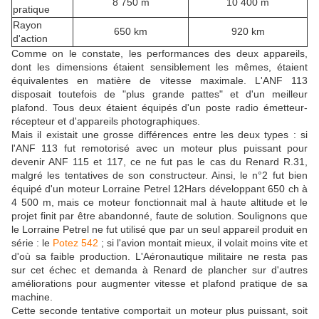
8 750 m
10 400 m
pratique
Rayon
650 km
920 km
d'action
Comme on le constate, les performances des deux appareils,
dont les dimensions étaient sensiblement les mêmes, étaient
équivalentes en matière de vitesse maximale. L'ANF 113
disposait toutefois de "plus grande pattes" et d'un meilleur
plafond. Tous deux étaient équipés d'un poste radio émetteur-
récepteur et d'appareils photographiques.
Mais il existait une grosse différences entre les deux types : si
l'ANF 113 fut remotorisé avec un moteur plus puissant pour
devenir ANF 115 et 117, ce ne fut pas le cas du Renard R.31,
malgré les tentatives de son constructeur. Ainsi, le n°2 fut bien
équipé d'un moteur Lorraine Petrel 12Hars développant 650 ch à
4 500 m, mais ce moteur fonctionnait mal à haute altitude et le
projet finit par être abandonné, faute de solution. Soulignons que
le Lorraine Petrel ne fut utilisé que par un seul appareil produit en
série : le
Potez 542
; si l'avion montait mieux, il volait moins vite et
d'où sa faible production. L'Aéronautique militaire ne resta pas
sur cet échec et demanda à Renard de plancher sur d'autres
améliorations pour augmenter vitesse et plafond pratique de sa
machine.
Cette seconde tentative comportait un moteur plus puissant, soit