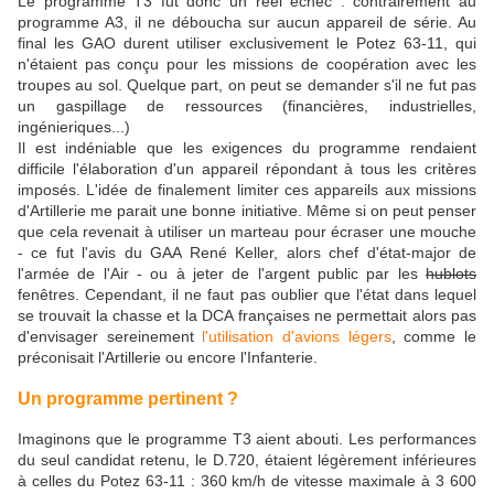
Le programme T3 fut donc un réel échec : contrairement au
programme A3, il ne déboucha sur aucun appareil de série. Au
final les GAO durent utiliser exclusivement le Potez 63-11, qui
n'étaient pas conçu pour les missions de coopération avec les
troupes au sol. Quelque part, on peut se demander s'il ne fut pas
un gaspillage de ressources (financières, industrielles,
ingénieriques...)
Il est indéniable que les exigences du programme rendaient
difficile l'élaboration d'un appareil répondant à tous les critères
imposés. L'idée de finalement limiter ces appareils aux missions
d'Artillerie me parait une bonne initiative. Même si on peut penser
que cela revenait à utiliser un marteau pour écraser une mouche
- ce fut l'avis du GAA René Keller, alors chef d'état-major de
l'armée de l'Air - ou à jeter de l'argent public par les
hublots
fenêtres. Cependant, il ne faut pas oublier que l'état dans lequel
se trouvait la chasse et la DCA françaises ne permettait alors pas
d'envisager sereinement
l'utilisation d'avions légers
, comme le
préconisait l'Artillerie ou encore l'Infanterie.
Un programme pertinent ?
Imaginons que le programme T3 aient abouti. Les performances
du seul candidat retenu, le D.720, étaient légèrement inférieures
à celles du Potez 63-11 : 360 km/h de vitesse maximale à 3 600