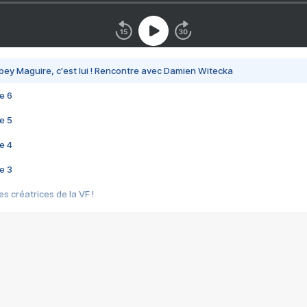
bey Maguire, c'est lui ! Rencontre avec Damien Witecka
e 6
e 5
e 4
e 3
s créatrices de la VF !
e 2
e 1
e Mektoub My Love arrive enfin ! Rencontre avec Shaïn Boumedine et Sal
i : après Toni en famille