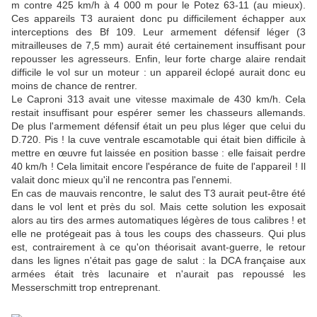
m contre 425 km/h à 4 000 m pour le Potez 63-11 (au mieux).
Ces appareils T3 auraient donc pu difficilement échapper aux
interceptions des Bf 109. Leur armement défensif léger (3
mitrailleuses de 7,5 mm) aurait été certainement insuffisant pour
repousser les agresseurs. Enfin, leur forte charge alaire rendait
difficile le vol sur un moteur : un appareil éclopé aurait donc eu
moins de chance de rentrer.
Le Caproni 313 avait une vitesse maximale de 430 km/h. Cela
restait insuffisant pour espérer semer les chasseurs allemands.
De plus l'armement défensif était un peu plus léger que celui du
D.720. Pis ! la cuve ventrale escamotable qui était bien difficile à
mettre en œuvre fut laissée en position basse : elle faisait perdre
40 km/h ! Cela limitait encore l'espérance de fuite de l'appareil ! Il
valait donc mieux qu'il ne rencontra pas l'ennemi.
En cas de mauvais rencontre, le salut des T3 aurait peut-être été
dans le vol lent et près du sol. Mais cette solution les exposait
alors au tirs des armes automatiques légères de tous calibres ! et
elle ne protégeait pas à tous les coups des chasseurs. Qui plus
est, contrairement à ce qu'on théorisait avant-guerre, le retour
dans les lignes n'était pas gage de salut : la DCA française aux
armées était très lacunaire et n'aurait pas repoussé les
Messerschmitt trop entreprenant.