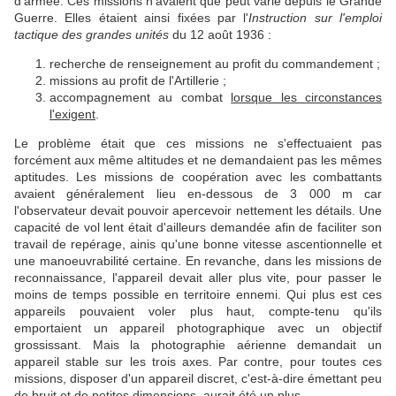
d'armée. Ces missions n'avaient que peut varié depuis le Grande
Guerre. Elles étaient ainsi fixées par l'
Instruction sur l'emploi
tactique des grandes unités
du 12 août 1936 :
recherche de renseignement au profit du commandement ;
missions au profit de l'Artillerie ;
accompagnement au combat
lorsque les circonstances
l'exigent
.
Le problème était que ces missions ne s'effectuaient pas
forcément aux même altitudes et ne demandaient pas les mêmes
aptitudes. Les missions de coopération avec les combattants
avaient généralement lieu en-dessous de 3 000 m car
l'observateur devait pouvoir apercevoir nettement les détails. Une
capacité de vol lent était d'ailleurs demandée afin de faciliter son
travail de repérage, ainis qu'une bonne vitesse ascentionnelle et
une manoeuvrabilité certaine. En revanche, dans les missions de
reconnaissance, l'appareil devait aller plus vite, pour passer le
moins de temps possible en territoire ennemi. Qui plus est ces
appareils pouvaient voler plus haut, compte-tenu qu'ils
emportaient un appareil photographique avec un objectif
grossissant. Mais la photographie aérienne demandait un
appareil stable sur les trois axes. Par contre, pour toutes ces
missions, disposer d'un appareil discret, c'est-à-dire émettant peu
de bruit et de petites dimensions, aurait été un plus.